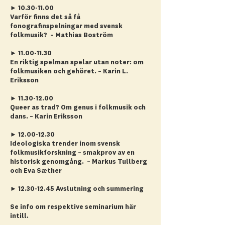
►
10.30-11.00
Varför finns det så få
fonografinspelningar med svensk
folkmusik? – Mathias Boström
►
11.00-11.30
En riktig spelman spelar utan noter: om
folkmusiken och gehöret. – Karin L.
Eriksson
►
11.30-12.00
Queer as trad? Om genus i folkmusik och
dans. – Karin Eriksson
►
12.00-12.30
Ideologiska trender inom svensk
folkmusikforskning – smakprov av en
historisk genomgång. – Markus Tullberg
och Eva Sæther
►
12.30-12.45
Avslutning och summering
Se info om respektive seminarium här
intill.