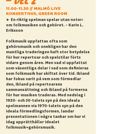
– DEL 2
11.00-11.30
// MALMÖ LIVE
KONSERTHUS, GREEN ROOM
► En riktig spelman spelar utan noter:
om folkmusiken och gehöret. – Karin L.
Eriksson
Folkmusik uppfattas ofta som
gehörsmusik och onekligen har den
muntliga traderingen haft stor betydelse
för hur repertoar och spelstilar förts
vidare genom åren. Men vad vi uppfattat
som väsentliga delar i vad som definieras
som folkmusik har skiftat över tid. Ibland
har fokus varit på vem som förmedlar
den, ibland på repertoarens
sammansättning och ibland på formerna
för hur musiken traderas. Med nedslag i
1920- och 30-talets syn på den ideala
spelmannen via 1970-talets syn på den
ideala förmedlingsformen, landar
presentationen i några tankar om hur vi
idag upprätthåller idealet
folkmusik=gehörsmusik.