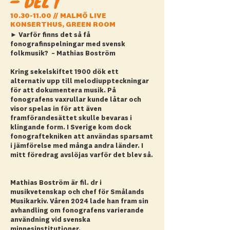
– DEL 1
10.30-11.00
// MALMÖ LIVE
KONSERTHUS, GREEN ROOM
► Varför finns det så få
fonografinspelningar med svensk
folkmusik? – Mathias Boström
Kring sekelskiftet 1900 dök ett
alternativ upp till melodiuppteckningar
för att dokumentera musik. På
fonografens vaxrullar kunde låtar och
visor spelas in för att även
framförandesättet skulle bevaras i
klingande form. I Sverige kom dock
fonograftekniken att användas sparsamt
i jämförelse med många andra länder. I
mitt föredrag avslöjas varför det blev så.
Mathias Boström är fil. dr i
musikvetenskap och chef för Smålands
Musikarkiv. Våren 2024 lade han fram sin
avhandling om fonografens varierande
användning vid svenska
minnesinstitutioner.