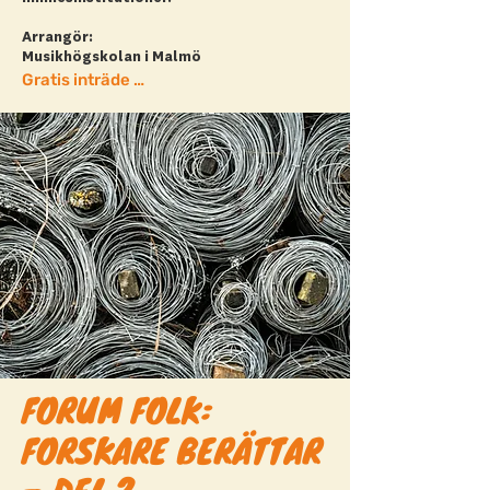
Arrangör:
Musikhögskolan i Malmö
Gratis inträde + läs mer
FORUM FOLK:
FORSKARE BERÄTTAR